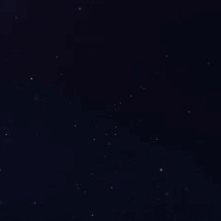
下一篇
与服务
星空体育登录_星空体育
平台（中国）
加入我们
星空体育登录_星空体育平
台（中国）
人才战略