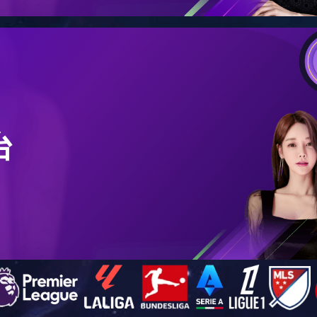
发布日期：2020.07.20
访问量：
公司梁冶华副总经理、商务部张衡部长莅临宏康考察指导。董事
加活动。
产现场，对宏康公司的研发和生产服务配套体系给予好评。他表
提供了大力支持，希望宏康继续发挥自身优势，进一步做好提高
。
集团旗下专业经营生产旋挖钻机等桩工装备的企业，近几年桩机