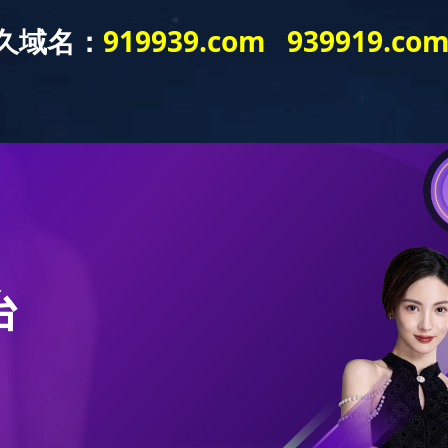
用领域
售后与服务
新闻动态
星空体育登录_星
一智造科技公司领导莅临宏康考察交