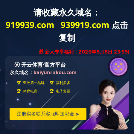
NEWS
新闻动态
您当前的位置：
首页
>
关于宏康
>
资质认证
中国发明协会会员单位
发布日期：2023.02.21
访问量：
上一篇
返回列表
下一篇