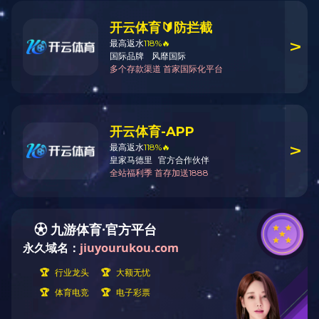
友情链接：
鞍钢集团
本钢集团
中储储运
昆明钢铁集团有限公司
地址：
山东省泰安市泰山青春创业开发区共青团路1号
邮箱登录
Copyright @ 星空体育登录_星空体育平台（中国） All Rights
Reserved.
鲁ICP备05002518号
鲁公网安备37091102000695
网站建设 : 山东金潮
安博手机端
|
乐鱼·体育
|
世界杯压注平台
|
leyu
|
MK体育·(国际)官方网
站
|
OD网页版
|
九游在线登录官网
|
星空平台
|
开云手机网登入
|